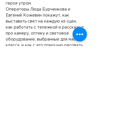
героя утром.
Операторы Люда Бурченкова и 
Евгений Кожевин покажут, как 
выставить свет на каждую из сцен, 
как работать с тележкой и расскажут 
про камеру, оптику и световое 
оборудование, выбранные для мастер-
класса, и как с его помощью рисовать 
изображение.
Все пришедшие смогут попробовать 
снять свой кадр со сложной 
мизансценой на предоставленном 
оборудовании!
Оператор — одна…
Подробнее >
Следите за нашими