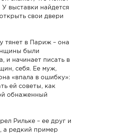
 У выставки найдется
 открыть свои двери
 тянет в Париж – она
женщины были
, и начинает писать в
ин, себя. Ее муж,
она «впала в ошибку»:
ть ей советы, как
вой обнаженный
ел Рильке – ее друг и
, а редкий пример