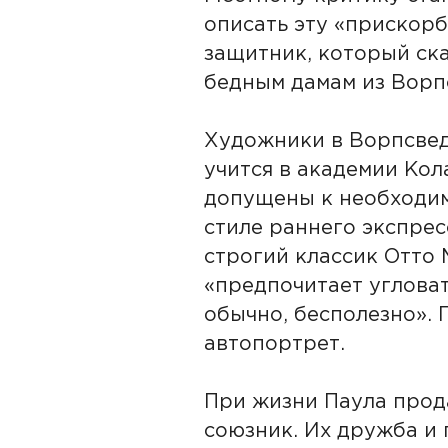
описать эту «прискорб
защитник, который ска
бедным дамам из Ворп
Художники в Ворпсведе
учится в академии Кол
допущены к необходимы
стиле раннего экспрес
строгий классик Отто 
«предпочитает угловато
обычно, бесполезно».
автопортрет.
При жизни Паула прода
союзник. Их дружба и 