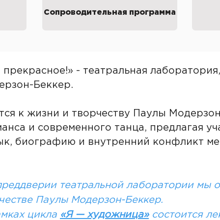
й
Сопроводительная программа
е прекрасное!» - театральная лаборатория
ерзон-Беккер.
ся к жизни и творчеству Паулы Модерзон
анса и современного танца, предлагая уч
ык, биографию и внутренний конфликт м
преддверии театральной лаборатории мы 
честве Паулы Модерзон-Беккер.
амках цикла
«Я — художница»
состоится ле