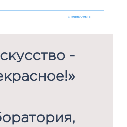
медиатека
спецпроекты
скусство -
екрасное!»
боратория,