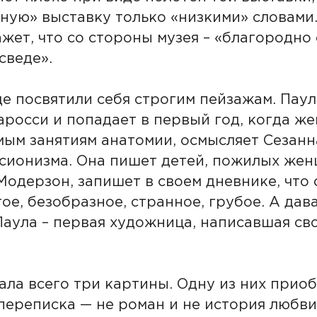
ную» выставку только «низкими» словами.
жет, что со стороны музея – «благородно
сведе».
 посвятили себя строгим пейзажам. Паулу
аросси и попадает в первый год, когда 
м занятиям анатомии, осмысляет Сезанна
сионизма. Она пишет детей, пожилых женщ
Модерзон, запишет в своем дневнике, что 
е, безобразное, странное, грубое. А дава
 Паула – первая художница, написавшая с
ла всего три картины. Одну из них приобр
переписка — не роман и не история любви