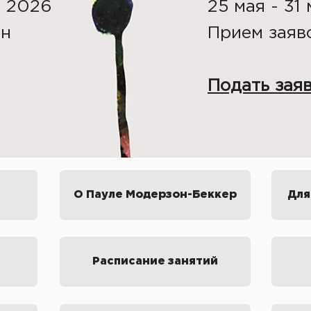
я 2026
25 мая - 31
ен
Прием заяво
Подать зая
О Пауле Модерзон-Беккер
Для
Расписание занятий