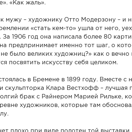
». «Как жаль».
к мужу – художнику Отто Модерзону – и н
ремлении «стать кем-то» ушла от него, уе
 За 1906 год она написала более 80 картин
Она предпринимает именно тот шаг, о кот
 не было великих художниц?» как о вечно
я посвятить искусству себя целиком.
стоялась в Бремене в 1899 году. Вместе с 
и скульпторка Клара Вестхофф – лучшая 
олгий брак с Райнером Марией Рильке, к
ревне художников, которые там обосновал
лу.
ет плохо при виде полотен той выставки,