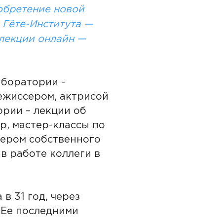
обретение новой
 Гёте-Института —
 лекции онлайн —
аборатории -
ежиссером, актрисой
рии – лекции об
р, мастер-классы по
ером собственного
в работе коллеги в
в 31 год, через
 Ее последними