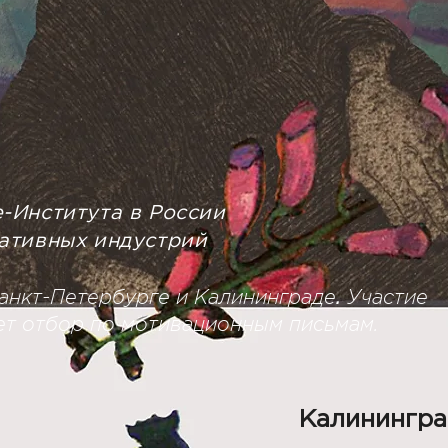
-Института в России
еативных индустрий
анкт-Петербурге и Калининграде
.
Участие
ет отбор по мотивационным письмам.
Калинингр