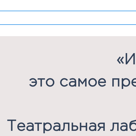
поступление
блог
открытые события
«И
это самое пр
Театральная ла