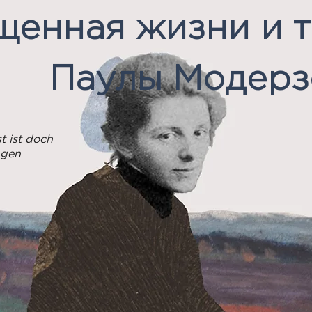
щенная жизни и 
Паулы Модерз
 ist doch
ngen