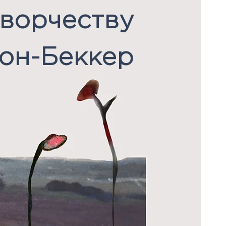
творчеству
он-Беккер