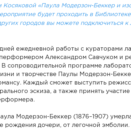
и Косяковой «Паула Модерзон-Беккер и из
ероприятие будет проходить в Библиотеке
 других городов вы можете подключиться к
 дней ежедневной работы с кураторами л
 перформером Александром Савчуком и р
 В сопроводительной программе лаборато
изни и творчестве Паулы Модерзон-Бекке
мансу. Каждый сможет выступить режисс
ального эскиза, а также принять участие 
перформера.
улa Модерзон-Беккер (1876–1907) умерла 
е рождения дочери, от легочной эмболии.