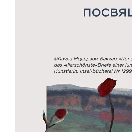
посвя
©Паула Модерзон-Беккер »Kunst
das Allerschönste«Briefe einer ju
Künstlerin, Insel-bücherei Nr 1299