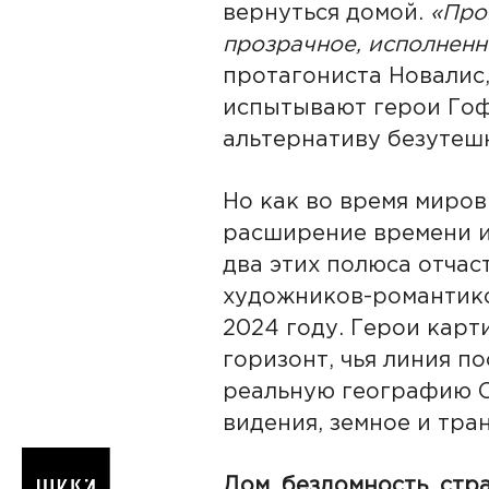
вернуться домой.
«Про
прозрачное, исполненн
протагониста Новалис
испытывают герои Го
альтернативу безутеш
Но как во время миро
расширение времени и
два этих полюса отчас
художников-романти
2024 году. Герои карт
горизонт, чья линия п
реальную географию С
видения, земное и тра
Дом, бездомность, стр