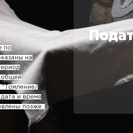
Подат
е по
оказаны на
период
ть общей
 "Томление/
 дата и время
овлены позже.