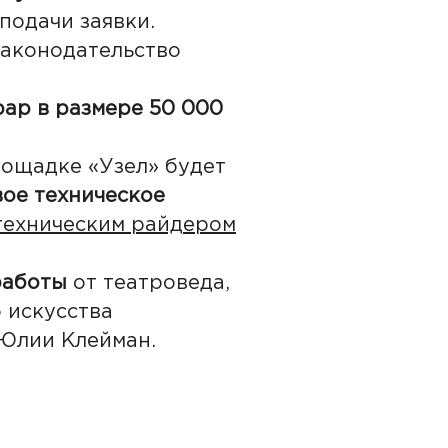
подачи заявки.
законодательство
ар в размере 50 000
лощадке «Узел» будет
вое техническое
техническим райдером
работы
от театроведа,
 искусства
 Юлии Клейман.