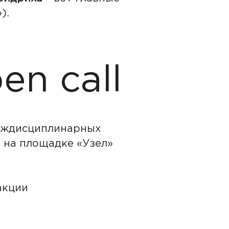
).
en call
междисциплинарных
 на площадке «Узел»
акции