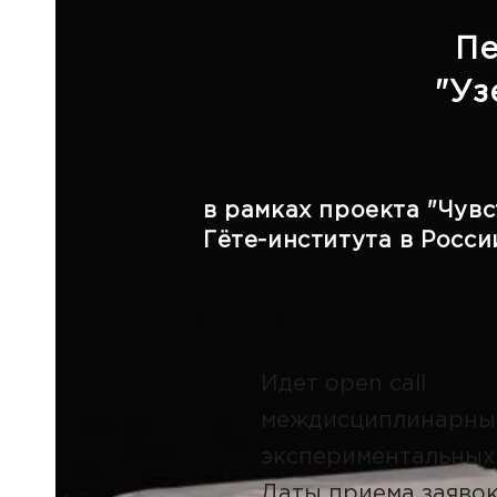
Пе
"Уз
в рамках проекта "Чувс
Гёте-института в Росси
Идет open call
междисциплинарны
экспериментальных
Даты приема заявок