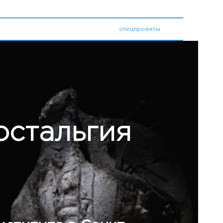
медиатека
спецпроекты
остальгия