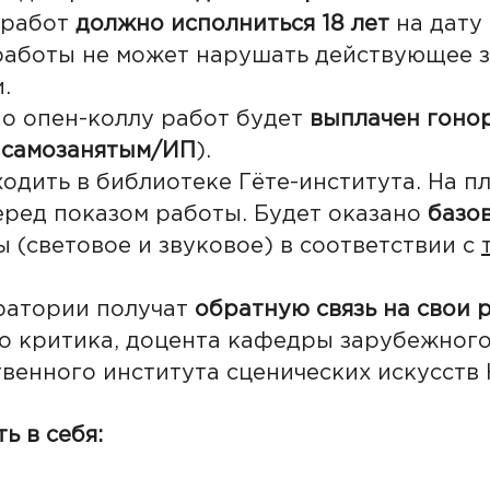
 работ
должно исполниться 18 лет
на дату 
работы не может нарушать действующее 
.
о опен-коллу работ будет
выплачен гонор
с
самозанятым/ИП
).
ходить в библиотеке Гёте-института. На п
ред показом работы. Будет оказано
базо
 (световое и звуковое) в соответствии с
ратории получат
обратную связь на свои 
го критика, доцента кафедры зарубежного
венного института сценических искусств
ь в себя: