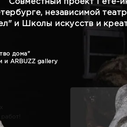
Совместный проект Гёте-ин
тербурге, независимой теат
ел" и Школы искусств и креа
тво дома"
и и ARBUZZ gallery
х
 работ!
: