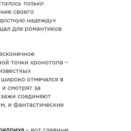
талось только
яние своего
ладостную надежду»
ал для романтиков
Бесконечное
ой точки хронотопа –
 известных
й широко отмечался в
 и смотрят за
ейзажи соединяют
м, и фантастические
Фридриха
– вот главные