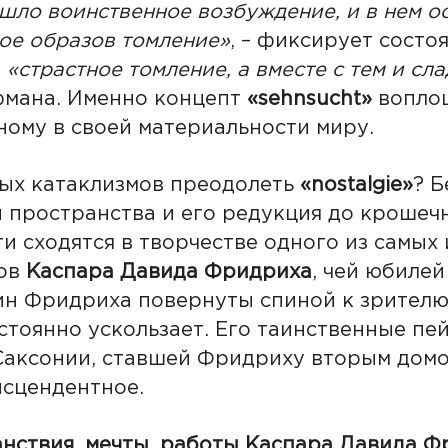
шло воинственное возбуждение, и в нем ос
ое образов томление»
, – фиксирует состо
,
«страстное томление, а вместе с тем и с
фмана. Именно концепт
«sehnsucht»
воплощ
ному в своей материальности миру.
вых катаклизмов преодолеть
«nostalgie»
? 
 пространства и его редукция до крошечн
ти сходятся в творчестве одного из самых
ков
Каспара Давида Фридриха
, чей юбиле
ин Фридриха повернуты спиной к зрителю
остоянно ускользает. Его таинственные п
аксонии, ставшей Фридриху вторым домо
нсцендентное.
анствия, мечты, работы Каспара Давида 