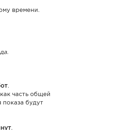
ому времени.
да.
бот
.
 как часть общей
 показа будут
инут
.