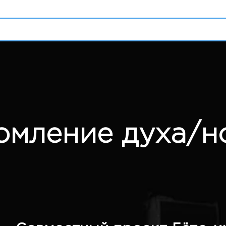
поступление
блог
открытые события
омление духа/н