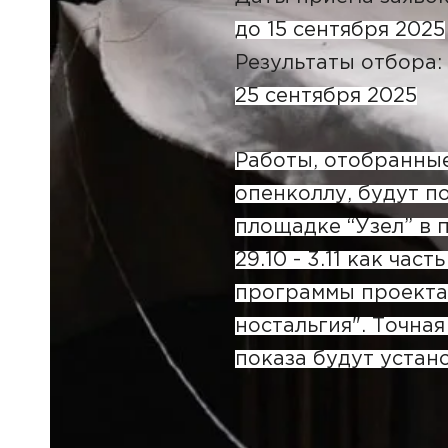
до 15 сентября 2025
Результаты отбора:
25 сентября 2025
Работы, отобранны
опенколлу, будут п
площадке “Узел” в 
29.10 - 3.11 как час
программы проекта
ностальгия". Точная
показа будут устан