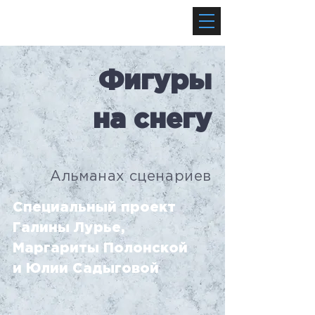
Фигуры
на снегу
Альманах сценариев
Специальный проект
Галины Лурье,
Маргариты Полонской
и Юлии Садыговой