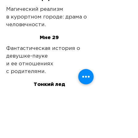
Магический реализм
в курортном городе: драма о
человечности.
Мне 29
Фантастическая история о
девушке-пауке
и ее отношениях
с родителями.
Тонкий лед
Драма о странной
семье,
детской одержимости,
Нирване
и котятах.
Удачный момент