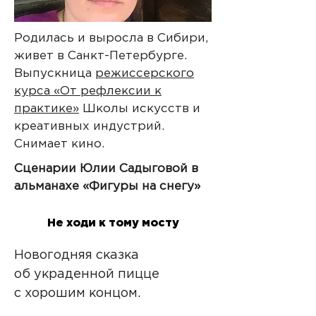
ПОСЛЕДНЯЯ ФРАЗА
ВДОЛЬ ПРУДА
Родилась и выросла в Сибири,
ПРЫГАЛА ЛЯГУШКА
живет в Санкт-Петербурге.
Выпускница
режиссерского
курса «От рефлексии к
практике»
Школы искусств и
ЧИТАТЬ
креативных индустрий.
Снимает кино.
Сценарии Юлии Садыговой в
альманахе «Фигуры на снегу»
Не ходи к тому мосту
Новогодняя сказка
об украденной пицце
с хорошим концом.