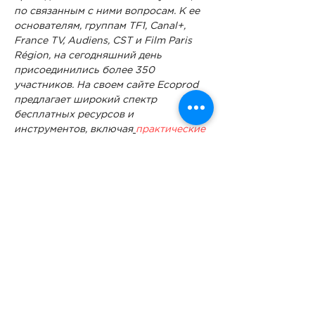
по связанным с ними вопросам. К ее 
основателям, группам TF1, Canal+, 
France TV, Audiens, CST и Film Paris 
Région, на сегодняшний день 
присоединились более 350 
участников. На своем сайте Ecoprod 
предлагает широкий спектр 
бесплатных ресурсов и 
инструментов, включая
практические 
рекомендации
,
 исследования
,
углеродный калькулятор
, 
одобренный Национальным центром 
кинематографии и мультипликации,
руководство по экологическому 
производству
 и многое другое. Кроме 
того,…
Подробнее >